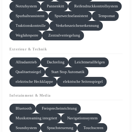
Notrufsystem
Pannenkitt
Reifendruckkontrollsystem
Spurhalteassistent
Spurwechselassistent
Tempomat
Traktionskontrolle
Verkehrszeichenerkennung
Wegfahrsperre
Zentralverriegelung
Exterieur & Technik
Allradantrieb
Dachreling
Leichtmetallfelgen
Qualitaetssiegel
Start Stop Automatik
elektrische Heckklappe
elektrische Seitenspiegel
Infotainment & Media
Bluetooth
Freisprecheinrichtung
Musikstreaming integriert
Navigationssystem
Soundsystem
Sprachsteuerung
Touchscreen