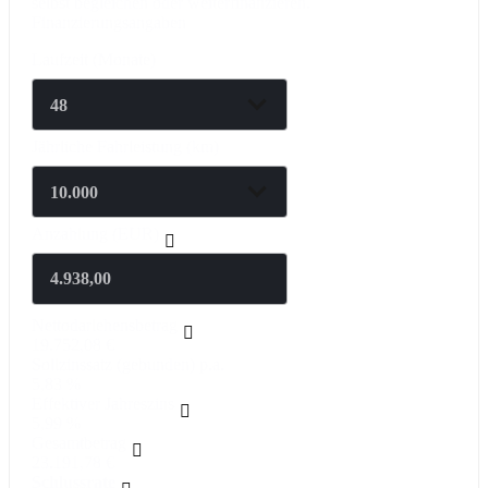
selbst begleichen oder weiterfinanzieren.
Finanzierungsangaben
Laufzeit
(Monate)
Jährliche Fahrleistung
(km)
Anzahlung
(EUR)
Nettodarlehensbetrag
19.752,08 €
Sollzinssatz (gebunden) p.a.
5,83 %
Effektiver Jahreszins
5,99 %
Gesamtbetrag
23.191,78 €
Schlussrate