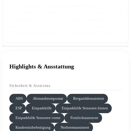
für die Finanzierung nötigen Vertragsunterlagen
zusammenstellt. Das Angebot richtet sich an Verbraucher. Die
Berechnung basiert auf derzeit gültigen Konditionen. Es
besteht ein gesetzliches Widerrufsrecht für Verbraucher.
Es besteht ein Widerrufsrecht für Verbraucher im Fernabsatz.
Highlights & Ausstattung
Sicherheit & Assistenz
ABS
Abstandstempomat
Berganfahrassistent
ESP
Einparkhilfe
Einparkhilfe Sensoren hinten
Einparkhilfe Sensoren vorne
Fernlichtassistent
Kindersitzbefestigung
Notbremsassistent