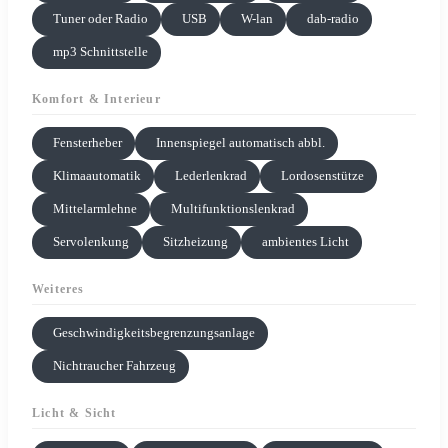
Tuner oder Radio
USB
W-lan
dab-radio
mp3 Schnittstelle
Komfort & Interieur
Fensterheber
Innenspiegel automatisch abbl.
Klimaautomatik
Lederlenkrad
Lordosenstütze
Mittelarmlehne
Multifunktionslenkrad
Servolenkung
Sitzheizung
ambientes Licht
Weiteres
Geschwindigkeitsbegrenzungsanlage
Nichtraucher Fahrzeug
Licht & Sicht