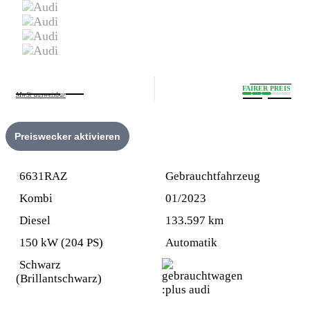
oder monatlich
24.690,- €
FAIRER PREIS
293,44 €
MwSt ausweisbar
Preiswecker aktivieren
6631RAZ
Gebrauchtfahrzeug
Kombi
01/2023
Diesel
133.597 km
150 kW (204 PS)
Automatik
Schwarz
(Brillantschwarz)