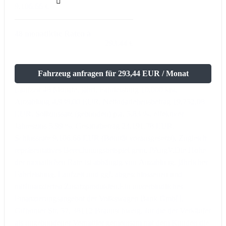
9.106,66 €
48 monatliche Raten à
293,44 €
Fahrzeug anfragen für 293,44 EUR / Monat
Laufzeit 48 Monate, jährl. Fahrleistung 10.000 km,
Anzahlung 4.938,00 EUR, Nettodarlehensbetrag 19.752,08
EUR, Sollzinssatz (gebunden) p.a. 5,83 %, effektiver
Jahreszins 5,99 %, Gesamtbetrag 23.191,78 EUR,
Schlussrate 9.106,66 EUR (Bonität vorausgesetzt). Zugleich
repräsentatives Berechnungsbeispiel gem. PAngV.
Die Höhe
der monatlichen Rate ist abhängig von Anzahlung, jährlicher
Fahrleistung, Laufzeit und ggf. abgeschlossenen und
mitfinanzierten Zusatzprodukten.
Ein unverbindliches
Finanzierungsangebot der Volkswagen Bank GmbH,
Gifhorner Str. 57, 38112 Braunschweig, für die der Verkäufer
als ungebundener Vermittler gemeinsam mit dem Kunden die