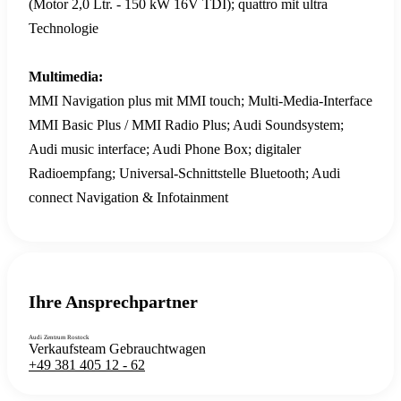
(Motor 2,0 Ltr. - 150 kW 16V TDI); quattro mit ultra
Technologie
Multimedia:
MMI Navigation plus mit MMI touch; Multi-Media-Interface
MMI Basic Plus / MMI Radio Plus; Audi Soundsystem;
Audi music interface; Audi Phone Box; digitaler
Radioempfang; Universal-Schnittstelle Bluetooth; Audi
connect Navigation & Infotainment
Assistenzsysteme:
Berganfahrassistent; Fernlichtassistent; Geschwindigkeits-
Begrenzeranlage; Audi adaptive cruise control;
Ihre Ansprechpartner
Spurhalteassistent (active lane assist); Kamerabasierte
Audi Zentrum Rostock
Verkehrszeichenerkennung; Stauassistent;
Verkaufsteam Gebrauchtwagen
+49 381 405 12 - 62
Spurwechselwarnung inklusive Audi pre sense rear; Audi
drive select; Einparkhilfe hinten; Einparkhilfe plus; Licht- /