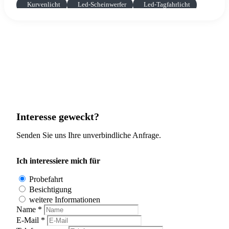
Kurvenlicht
Led-Scheinwerfer
Led-Tagfahrlicht
Lichtsensor
Regensensor
Tagfahrlicht
blendfreies fernlicht (matrix)
Fahrzeugankauf
Interesse geweckt?
Senden Sie uns Ihre unverbindliche Anfrage.
Ich interessiere mich für
Probefahrt
Besichtigung
weitere Informationen
Name *
E-Mail *