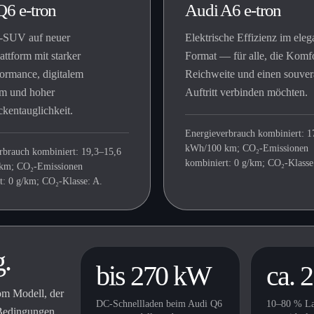
Q6 e-tron
Audi A6 e-tron
-SUV auf neuer
Elektrische Effizienz im eleg
attform mit starker
Format — für alle, die Komfo
ormance, digitalem
Reichweite und einen souve
m und hoher
Auftritt verbinden möchten.
ckentauglichkeit.
Energieverbrauch kombiniert: 1
kWh/100 km; CO₂-Emissionen
rbrauch kombiniert: 19,3–15,6
kombiniert: 0 g/km; CO₂-Klasse
km; CO₂-Emissionen
t: 0 g/km; CO₂-Klasse: A.
g.
bis 270 kW
ca. 
om Modell, der
DC-Schnellladen beim Audi Q6
10–80 % La
 Bedingungen