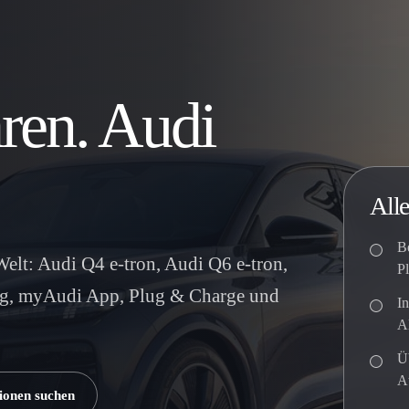
hren. Audi
Alle
B
Welt: Audi Q4 e-tron, Audi Q6 e-tron,
P
ing, myAudi App, Plug & Charge und
I
Al
Ü
A
ionen suchen