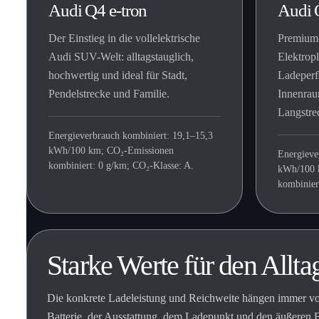
Audi Q4 e-tron
Audi 
Der Einstieg in die vollelektrische
Premium
Audi SUV-Welt: alltagstauglich,
Elektropl
hochwertig und ideal für Stadt,
Ladeperf
Pendelstrecke und Familie.
Innenrau
Langstre
Energieverbrauch kombiniert: 19,1–15,3
kWh/100 km; CO₂-Emissionen
Energieve
kombiniert: 0 g/km; CO₂-Klasse: A.
kWh/100 
kombinier
Starke Werte für den Allta
Die konkrete Ladeleistung und Reichweite hängen immer v
Batterie, der Ausstattung, dem Ladepunkt und den äußeren