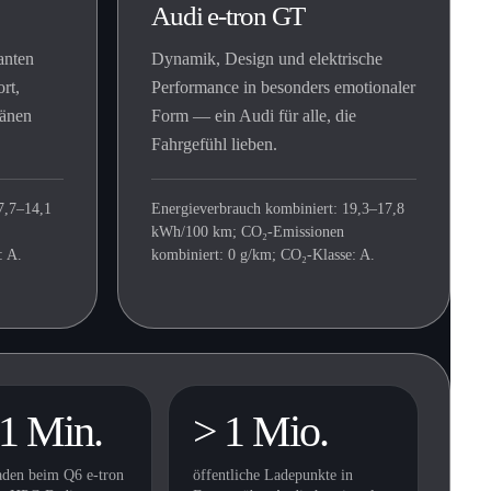
Audi e-tron GT
anten
Dynamik, Design und elektrische
rt,
Performance in besonders emotionaler
ränen
Form — ein Audi für alle, die
Fahrgefühl lieben.
7,7–14,1
Energieverbrauch kombiniert: 19,3–17,8
kWh/100 km; CO₂-Emissionen
: A.
kombiniert: 0 g/km; CO₂-Klasse: A.
21 Min.
> 1 Mio.
den beim Q6 e-tron
öffentliche Ladepunkte in