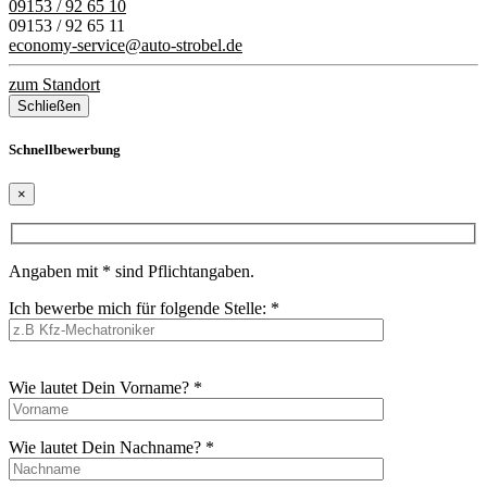
09153 / 92 65 10
09153 / 92 65 11
economy-service@auto-strobel.de
zum Standort
Schließen
Schnellbewerbung
×
Angaben mit * sind Pflichtangaben.
Ich bewerbe mich für folgende Stelle: *
Bitte
Wie lautet Dein Vorname? *
lasse
dieses
Feld
Wie lautet Dein Nachname? *
leer.